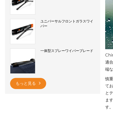
ユニバーサルフロントガラスワイ
パー
一体型スプレーワイパーブレード
Ch
適
端
慎
もっと見る
て
と
ま
す