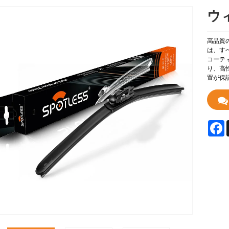
ウ
高品質
は、す
コーテ
り、高
置が保
F