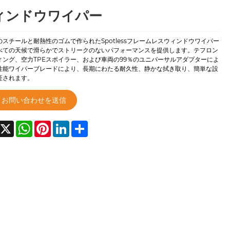
ィンドウワイパー
のスチールと耐熱性のゴムで作られたSpotlessフレームレスウィンドウワイパー
べての天候で滑らかでストリークのないパフォーマンスを提供します。テフロン
ィング、空力TPEスポイラー、および車両の99％のユニバーサルアダプターによ
性能ワイパーブレードにより、長期にわたる耐久性、静かな拭き取り、簡単な設
証されます。
お問い合わせを送信
acebook
X
WhatsApp
Pinterest
LinkedIn
Share