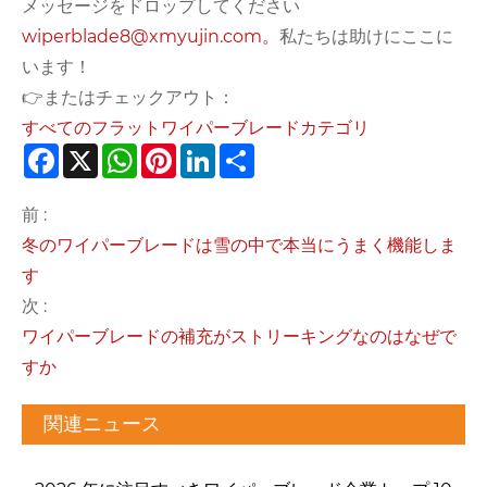
メッセージをドロップしてください
wiperblade8@xmyujin.com。
私たちは助けにここに
います！
👉またはチェックアウト：
すべてのフラットワイパーブレードカテゴリ
Facebook
X
WhatsApp
Pinterest
LinkedIn
Share
前 :
冬のワイパーブレードは雪の中で本当にうまく機能しま
す
次 :
ワイパーブレードの補充がストリーキングなのはなぜで
すか
関連ニュース