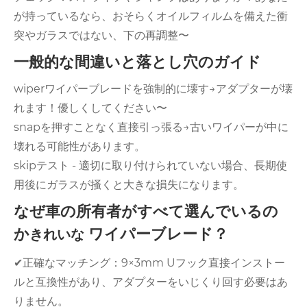
が持っているなら、おそらくオイルフィルムを備えた衝
突やガラスではない、下の再調整〜
一般的な間違いと落とし穴のガイド
wiperワイパーブレードを強制的に壊す→アダプターが壊
れます！優しくしてください〜
snapを押すことなく直接引っ張る→古いワイパーが中に
壊れる可能性があります。
skipテスト - 適切に取り付けられていない場合、長期使
用後にガラスが掻くと大きな損失になります。
なぜ車の所有者がすべて選んでいるの
か
ワイパーブレード？
きれいな
✔正確なマッチング：9×3mm Uフック直接インストー
ルと互換性があり、アダプターをいじくり回す必要はあ
りません。