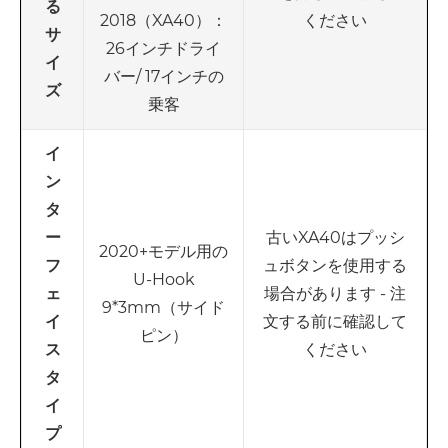
る
2018（XA40）：
ください
サ
26インチドライ
イ
バー/ 17インチの
ズ
乗客
イ
ン
タ
古いXA40はプッシ
ー
2020+モデル用の
ュボタンを使用する
フ
U-Hook
場合があります - 注
ェ
9*3mm（サイド
文する前に確認して
イ
ピン）
ください
ス
タ
イ
プ