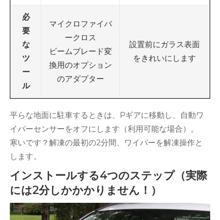
必
マイクロファイバ
要
ークロス
設置前にガラス表面
な
ビームブレード変
をきれいにします
ツ
換用のオプション
ー
のアダプター
ル
平らな地面に駐車するときは、Pギアに移動し、自動ワ
イパーセンサーをオフにします（利用可能な場合）。
寒いです？解凍の最初の2分間、ワイパーを解凍操作と
します。
インストールする4つのステップ（実際
には2分しかかかりません！）